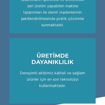
seri üretim yapabilen makine
HIZLI ÜRETİM
tasarımları ile demir madenlerinin
şekillendirilmesinde pratik çözümler
sunmaktadır.
ÜRETİMDE
DAYANIKLILIK
ekip kadrosu ile ortaya koymaktadır.
Ham demirin işlenme sürecini uzman
Deneyimli ekibimiz kaliteli ve sağlam
HIZLI ÜRETİM
ürünler için en son teknolojiyi
kullanmaktadır.