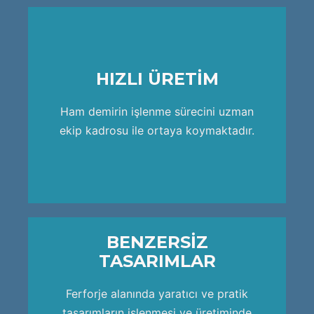
HIZLI ÜRETİM
ekip kadrosu ile ortaya koymaktadır.
Ham demirin işlenme sürecini uzman
Ham demirin işlenme sürecini uzman
HIZLI ÜRETİM
ekip kadrosu ile ortaya koymaktadır.
BENZERSİZ
TASARIMLAR
ekip kadrosu ile ortaya koymaktadır.
Ferforje alanında yaratıcı ve pratik
Ham demirin işlenme sürecini uzman
tasarımların işlenmesi ve üretiminde