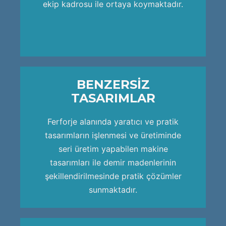
HIZLI ÜRETİM
ekip kadrosu ile ortaya koymaktadır.
BENZERSİZ
TASARIMLAR
ekip kadrosu ile ortaya koymaktadır.
Ferforje alanında yaratıcı ve pratik
Ham demirin işlenme sürecini uzman
tasarımların işlenmesi ve üretiminde
seri üretim yapabilen makine
HIZLI ÜRETİM
tasarımları ile demir madenlerinin
şekillendirilmesinde pratik çözümler
sunmaktadır.