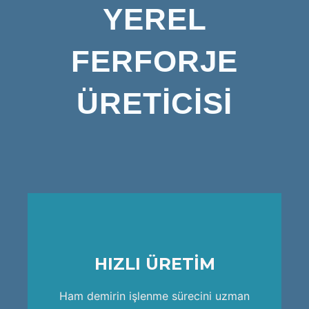
YEREL
FERFORJE
ÜRETİCİSİ
HIZLI ÜRETİM
ekip kadrosu ile ortaya koymaktadır.
Ham demirin işlenme sürecini uzman
Ham demirin işlenme sürecini uzman