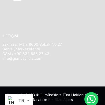
İLETİŞİM
Eskihisar Mah. 8000 Sokak No:27
Denizli/Merkezefendi
GSM : +90 532 585 27 43
info@gumusyildiz.com
Copyright 2023 ©GümüşYıldız Tüm Hakları Saklıdır.
Tasarım:
Biz Bize Ajan
s
TR