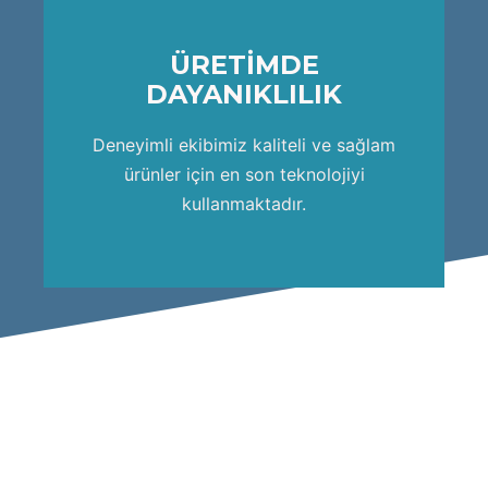
ÜRETİMDE
DAYANIKLILIK
ekip kadrosu ile ortaya koymaktadır.
Ham demirin işlenme sürecini uzman
Deneyimli ekibimiz kaliteli ve sağlam
HIZLI ÜRETİM
ürünler için en son teknolojiyi
kullanmaktadır.